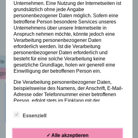
Unternehmen. Eine Nutzung der Internetseiten ist
grundsätzlich ohne jede Angabe
personenbezogener Daten möglich. Sofern eine
betroffene Person besondere Services unseres
Unternehmens über unsere Internetseite in
Anspruch nehmen möchte, könnte jedoch eine
Verarbeitung personenbezogener Daten
erforderlich werden. Ist die Verarbeitung
personenbezogener Daten erforderlich und
besteht für eine solche Verarbeitung keine
le
gesetzliche Grundlage, holen wir generell eine
Einwilligung der betroffenen Person ein.
gorized
Die Verarbeitung personenbezogener Daten,
beispielsweise des Namens, der Anschrift, E-Mail-
!
Adresse oder Telefonnummer einer betroffenen
H
e
l
l
o
w
o
r
l
d
Person, erfolgt stets im Einklang mit der
Datenschutz-Grundverordnung und in
Übereinstimmung mit den für uns geltenden
Essenziell
landesspezifischen Datenschutzbestimmungen.
Mittels dieser Datenschutzerklärung möchte unser
Unternehmen die Öffentlichkeit über Art, Umfang
✓ Alle akzeptieren
und Zweck der von uns erhobenen, genutzten und