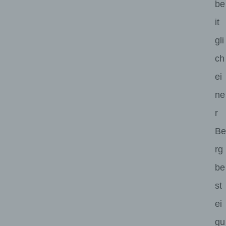
be
it
gli
ch
ei
ne
r
Be
rg
be
st
ei
gu