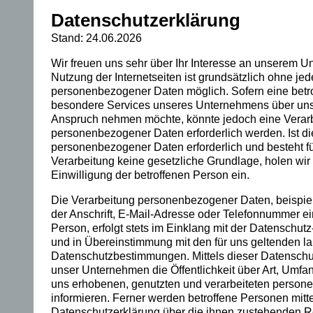
Datenschutzerklärung
in
Stand: 24.06.2026
de
Wir freuen uns sehr über Ihr Interesse an unserem 
r
Nutzung der Internetseiten ist grundsätzlich ohne je
personenbezogener Daten möglich. Sofern eine betr
Ki
besondere Services unseres Unternehmens über unser
Anspruch nehmen möchte, könnte jedoch eine Verar
nd
personenbezogener Daten erforderlich werden. Ist di
he
personenbezogener Daten erforderlich und besteht fü
Verarbeitung keine gesetzliche Grundlage, holen wir 
it
Einwilligung der betroffenen Person ein.
un
Die Verarbeitung personenbezogener Daten, beispi
der Anschrift, E-Mail-Adresse oder Telefonnummer ei
d
Person, erfolgt stets im Einklang mit der Datenschu
und in Übereinstimmung mit den für uns geltenden l
m
Datenschutzbestimmungen. Mittels dieser Datenschu
unser Unternehmen die Öffentlichkeit über Art, Umf
ei
uns erhobenen, genutzten und verarbeiteten perso
ne
informieren. Ferner werden betroffene Personen mitte
Datenschutzerklärung über die ihnen zustehenden Re