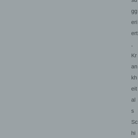
gg
eri
ert
,
Kr
an
kh
eit
al
s
Sc
hi