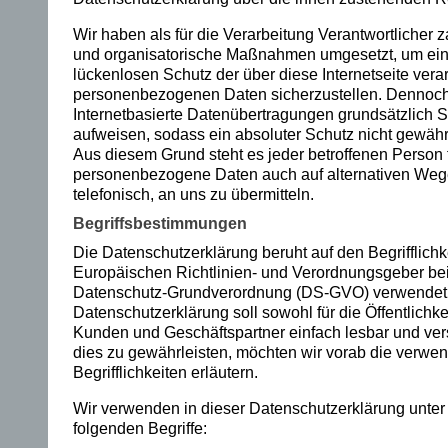
m
Wir haben als für die Verarbeitung Verantwortlicher 
Le
und organisatorische Maßnahmen umgesetzt, um ein
lückenlosen Schutz der über diese Internetseite vera
id
personenbezogenen Daten sicherzustellen. Dennoc
Internetbasierte Datenübertragungen grundsätzlich S
en
aufweisen, sodass ein absoluter Schutz nicht gewähr
Aus diesem Grund steht es jeder betroffenen Person f
al
personenbezogene Daten auch auf alternativen Weg
s
telefonisch, an uns zu übermitteln.
Begriffsbestimmungen
Er
Die Datenschutzerklärung beruht auf den Begrifflichk
w
Europäischen Richtlinien- und Verordnungsgeber be
Datenschutz-Grundverordnung (DS-GVO) verwendet
ac
Datenschutzerklärung soll sowohl für die Öffentlichke
Kunden und Geschäftspartner einfach lesbar und ver
hs
dies zu gewährleisten, möchten wir vorab die verwe
en
Begrifflichkeiten erläutern.
e
Wir verwenden in dieser Datenschutzerklärung unter
folgenden Begriffe:
zu