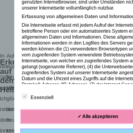
genutzten Internetbrowser, sind unter Umständen nic
re
unserer Internetseite vollumfänglich nutzbar.
n
Erfassung von allgemeinen Daten und Informati
Ki
Die Internetseite erfasst mit jedem Aufruf der Internet
betroffene Person oder ein automatisiertes System e
nd
allgemeinen Daten und Informationen. Diese allgem
Informationen werden in den Logfiles des Servers ges
.
werden können die (1) verwendeten Browsertypen un
vom zugreifenden System verwendete Betriebssystem
In
Auf meinem Heilungsweg traf ich viele
Erkenntnisse
Internetseite, von welcher ein zugreifendes System au
der
wundervolle Menschen, die einen inneren Kampf
gelangt (sogenannte Referrer), (4) die Unterwebseite
auf
zugreifendes System auf unserer Internetseite angest
Stille
führten. Ihre negativen Erfahrungen in der
Datum und die Uhrzeit eines Zugriffs auf die Internetse
dem
Protokoll-Adresse (IP-Adresse), (7) der Internet-Serv
empfing
Vergangenheit blockierten sie, in der Gegenwart
Heilungsweg
zugreifenden Systems und (8) sonstige ähnliche Dat
die der Gefahrenabwehr im Falle von Angriffen auf u
Essenziell
ich
glücklich zu sein. Der Zusammenhang zwischen
informationstechnologischen Systeme dienen.
neben
dem Schmerz von damals und dem Leid von
Bei der Nutzung dieser allgemeinen Daten und Infor
✓ Alle akzeptieren
keine Rückschlüsse auf die betroffene Person. Diese
dem
heute erschloss sich den wenigsten, da der
werden vielmehr benötigt, um (1) die Inhalte unserer I
inneren
Urschmerz tief im Unterbewusstsein gespeichert
auszuliefern, (2) die Inhalte unserer Internetseite so