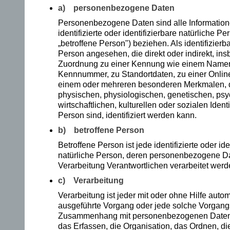
a) personenbezogene Daten
er
Personenbezogene Daten sind alle Informatione
identifizierte oder identifizierbare natürliche 
ke
„betroffene Person") beziehen. Als identifizierba
nn
Person angesehen, die direkt oder indirekt, ins
Zuordnung zu einer Kennung wie einem Namen
en
Kennnummer, zu Standortdaten, zu einer Onli
einem oder mehreren besonderen Merkmalen, d
.
physischen, physiologischen, genetischen, psy
wirtschaftlichen, kulturellen oder sozialen Identi
Person sind, identifiziert werden kann.
Al
b) betroffene Person
s
Betroffene Person ist jede identifizierte oder ide
Ki
natürliche Person, deren personenbezogene Da
Verarbeitung Verantwortlichen verarbeitet werd
nd
c) Verarbeitung
sc
Verarbeitung ist jeder mit oder ohne Hilfe autom
ausgeführte Vorgang oder jede solche Vorgang
hri
Zusammenhang mit personenbezogenen Daten
das Erfassen, die Organisation, das Ordnen, di
eb