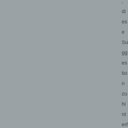
,
di
es
e
Su
gg
es
tio
n
zu
hi
nt
erf