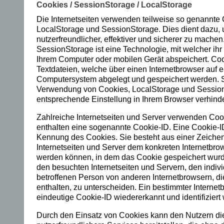
Sc
Cookies / SessionStorage / LocalStorage
Die Internetseiten verwenden teilweise so genannte 
hr
LocalStorage und SessionStorage. Dies dient dazu,
ei
nutzerfreundlicher, effektiver und sicherer zu mache
SessionStorage ist eine Technologie, mit welcher ih
be
Ihrem Computer oder mobilen Gerät abspeichert. Coo
Textdateien, welche über einen Internetbrowser auf 
ns
Computersystem abgelegt und gespeichert werden. 
Verwendung von Cookies, LocalStorage und Sessio
er
entsprechende Einstellung in Ihrem Browser verhind
ne
Zahlreiche Internetseiten und Server verwenden Coo
enthalten eine sogenannte Cookie-ID. Eine Cookie-ID
ut
Kennung des Cookies. Sie besteht aus einer Zeichen
–
Internetseiten und Server dem konkreten Internetbro
werden können, in dem das Cookie gespeichert wurd
si
den besuchten Internetseiten und Servern, den indiv
betroffenen Person von anderen Internetbrowsern, d
e
enthalten, zu unterscheiden. Ein bestimmter Internet
eindeutige Cookie-ID wiedererkannt und identifiziert
ve
Durch den Einsatz von Cookies kann den Nutzern dies
rb