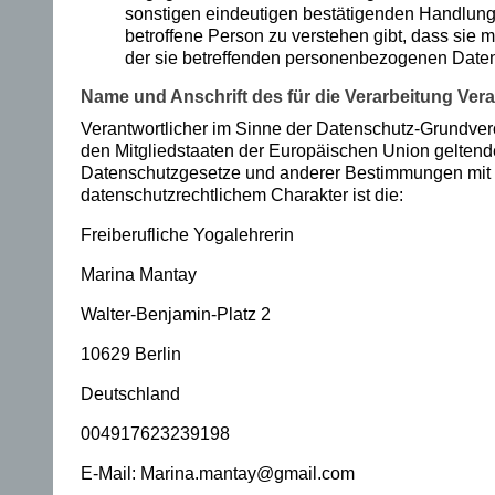
sonstigen eindeutigen bestätigenden Handlung,
ec
betroffene Person zu verstehen gibt, dass sie m
der sie betreffenden personenbezogenen Daten 
kt
Name und Anschrift des für die Verarbeitung Vera
e
Verantwortlicher im Sinne der Datenschutz-Grundvero
ic
den Mitgliedstaaten der Europäischen Union gelten
Datenschutzgesetze und anderer Bestimmungen mit
h
datenschutzrechtlichem Charakter ist die:
di
Freiberufliche Yogalehrerin
e
Marina Mantay
M
Walter-Benjamin-Platz 2
ag
10629 Berlin
ie
Deutschland
de
004917623239198
s
E-Mail: Marina.mantay@gmail.com