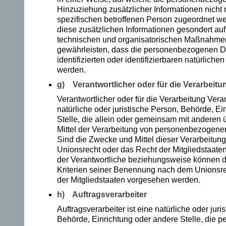
G
Hinzuziehung zusätzlicher Informationen nicht 
spezifischen betroffenen Person zugeordnet w
e
diese zusätzlichen Informationen gesondert a
technischen und organisatorischen Maßnahmen 
w
gewährleisten, dass die personenbezogenen Da
identifizierten oder identifizierbaren natürlic
alt
werden.
erf
g) Verantwortlicher oder für die Verarbeitu
ah
Verantwortlicher oder für die Verarbeitung Veran
natürliche oder juristische Person, Behörde, Ei
ru
Stelle, die allein oder gemeinsam mit anderen
Mittel der Verarbeitung von personenbezogene
ng
Sind die Zwecke und Mittel dieser Verarbeitun
Unionsrecht oder das Recht der Mitgliedstaate
en
der Verantwortliche beziehungsweise können 
Kriterien seiner Benennung nach dem Unionsr
zu
der Mitgliedstaaten vorgesehen werden.
ve
h) Auftragsverarbeiter
rd
Auftragsverarbeiter ist eine natürliche oder juri
Behörde, Einrichtung oder andere Stelle, die
au