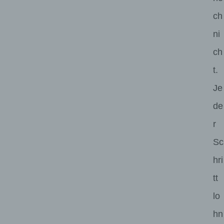
ch
ni
ch
t.
Je
de
r
Sc
hri
tt
lo
hn