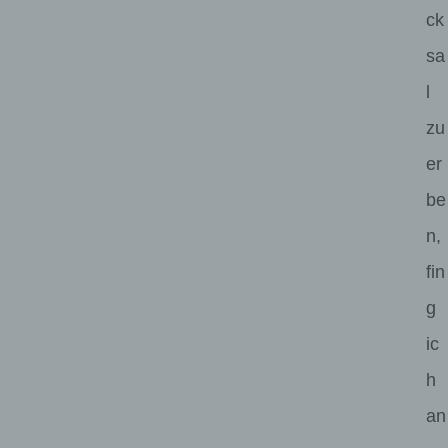
ck
sa
l
zu
er
be
n,
fin
g
ic
h
an