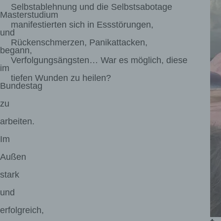
ei
Selbstablehnung und die Selbstsabotage
Masterstudium
l
manifestierten sich in Essstörungen,
und
u
Rückenschmerzen, Panikattacken,
begann,
n
Verfolgungsängsten… War es möglich, diese
g
im
tiefen Wunden zu heilen?
al
Bundestag
s
zu
B
arbeiten.
e
Im
r
Außen
g
stark
b
e
und
s
erfolgreich,