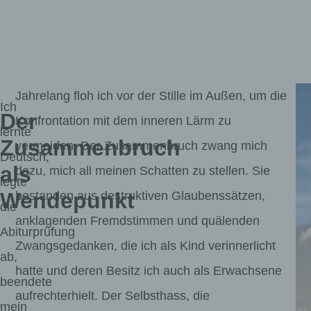
Jahrelang floh ich vor der Stille im Außen, um die
Ich
Der
Konfrontation mit dem inneren Lärm zu
lernte
Zusammenbruch
vermeiden. Der Zusammenbruch zwang mich
Deutsch,
als
dazu, mich all meinen Schatten zu stellen. Sie
legte
Wendepunkt
bestanden aus destruktiven Glaubenssätzen,
die
anklagenden Fremdstimmen und quälenden
Abiturprüfung
Zwangsgedanken, die ich als Kind verinnerlicht
ab,
hatte und deren Besitz ich auch als Erwachsene
beendete
aufrechterhielt. Der Selbsthass, die
H
mein