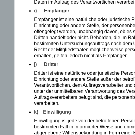
Daten im Auftrag des Verantwortlichen verarbeit
en
i) Empfänger
Empfänger ist eine natürliche oder juristische 
.
Einrichtung oder andere Stelle, der personen
offengelegt werden, unabhängig davon, ob es s
Al
Dritten handelt oder nicht. Behörden, die im R
s
bestimmten Untersuchungsauftrags nach dem 
Recht der Mitgliedstaaten möglicherweise pe
Er
erhalten, gelten jedoch nicht als Empfänger.
j) Dritter
w
Dritter ist eine natürliche oder juristische Pers
ac
Einrichtung oder andere Stelle außer der betr
Verantwortlichen, dem Auftragsverarbeiter und
hs
unter der unmittelbaren Verantwortung des Ver
Auftragsverarbeiters befugt sind, die persone
en
verarbeiten.
e
k) Einwilligung
en
Einwilligung ist jede von der betroffenen Person 
bestimmten Fall in informierter Weise und unmi
td
abgegebene Willensbekundung in Form einer E