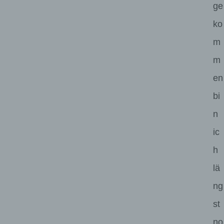
ge
ko
m
m
en
bi
n
ic
h
lä
ng
st
no