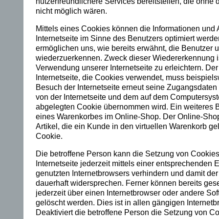
nutzerfreundlichere Services bereitstellen, die ohne
nicht möglich wären.
an
Mittels eines Cookies können die Informationen und
d
Internetseite im Sinne des Benutzers optimiert werd
mi
ermöglichen uns, wie bereits erwähnt, die Benutzer u
wiederzuerkennen. Zweck dieser Wiedererkennung is
ch
Verwendung unserer Internetseite zu erleichtern. Der
Internetseite, die Cookies verwendet, muss beispiels
mi
Besuch der Internetseite erneut seine Zugangsdaten 
von der Internetseite und dem auf dem Computersys
t
abgelegten Cookie übernommen wird. Ein weiteres Be
eines Warenkorbes im Online-Shop. Der Online-Shop
m
Artikel, die ein Kunde in den virtuellen Warenkorb gel
ei
Cookie.
ne
Die betroffene Person kann die Setzung von Cookies
Internetseite jederzeit mittels einer entsprechenden 
m
genutzten Internetbrowsers verhindern und damit de
dauerhaft widersprechen. Ferner können bereits ges
in
jederzeit über einen Internetbrowser oder andere S
gelöscht werden. Dies ist in allen gängigen Internet
ne
Deaktiviert die betroffene Person die Setzung von C