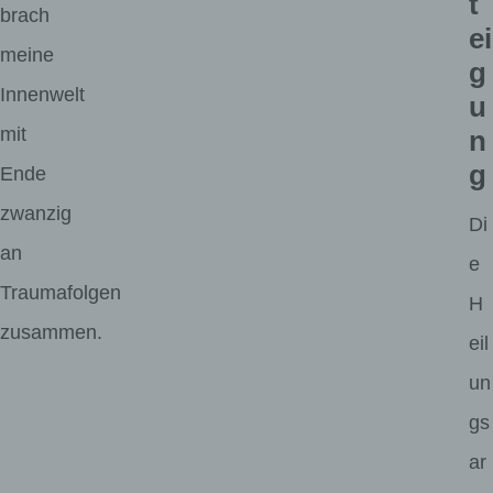
t
brach
ei
meine
g
Innenwelt
u
mit
n
g
Ende
zwanzig
Di
an
e
Traumafolgen
H
zusammen.
eil
un
gs
ar