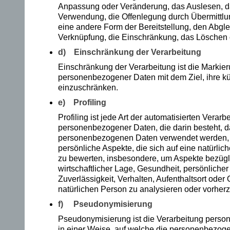
Anpassung oder Veränderung, das Auslesen, da
ic
Verwendung, die Offenlegung durch Übermittlun
eine andere Form der Bereitstellung, den Abgle
h
Verknüpfung, die Einschränkung, das Löschen 
d) Einschränkung der Verarbeitung
Ta
Einschränkung der Verarbeitung ist die Markie
ge
personenbezogener Daten mit dem Ziel, ihre kü
einzuschränken.
bü
e) Profiling
ch
Profiling ist jede Art der automatisierten Verarb
er,
personenbezogener Daten, die darin besteht, d
personenbezogenen Daten verwendet werden,
u
persönliche Aspekte, die sich auf eine natürlic
zu bewerten, insbesondere, um Aspekte bezügli
m
wirtschaftlicher Lage, Gesundheit, persönlicher
Zuverlässigkeit, Verhalten, Aufenthaltsort oder
m
natürlichen Person zu analysieren oder vorher
ei
f) Pseudonymisierung
Pseudonymisierung ist die Verarbeitung pers
ne
in einer Weise, auf welche die personenbezo