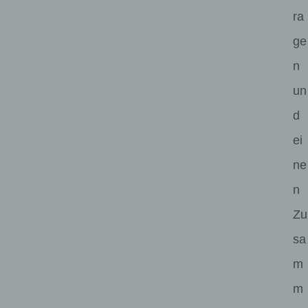
ra
ge
n
un
d
ei
ne
n
Zu
sa
m
m