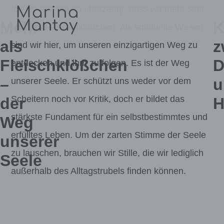
Zum
Ich bin fest davon überzeugt, dass wir mehr sind
Mehr
K
Inhalt
als bloße Fleischklößchen. Als spirituelle Wesen
als
z
springen
sind wir hier, um unseren einzigartigen Weg zu
ich
Fleischklößchen
D
entdecken und ihm zu folgen. Es ist der Weg
ina
–
u
unserer Seele. Er schützt uns weder vor dem
Scheitern noch vor Kritik, doch er bildet das
der
H
tay
stärkste Fundament für ein selbstbestimmtes und
Weg
erfülltes Leben. Um der zarten Stimme der Seele
unserer
na,
zu lauschen, brauchen wir Stille, die wir lediglich
Seele
, Autorin,
außerhalb des Alltagstrubels finden können.
tragte für
in für