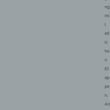
ng
mi
t
etl
ic
he
n
Et
ap
pe
n.
An