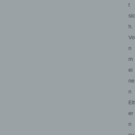
t
sic
h.
Vo
n
m
ei
ne
n
Elt
er
n
su